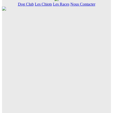
Dog Club
Les Chiots
Les Races
Nous Contacter